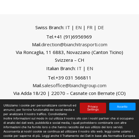
Swiss Branch:
IT
|
EN
|
FR
|
DE
Tel.
+41 (91)6956969
Mail.
direction@bianchitrasporti.com
Via Roncaglia, 11
6883,
Novazzano (Canton Ticino)
Svizzera – CH
Italian Branch:
IT
|
EN
Tel.+39 031 566811
Mail.
salesoffice@bianchigroup.com
Via Adda 18/20 | 22070 – Casnate con Bernate (CO)
Italia – IT
Utilizziamo i cookie per personalizzare contenuti ed
Privacy
Accetto
Settings
annunci, per fornire funzionalità dei social media e
per analizzare il nostro traffico. Condividiamo
inoltre informazioni sul modo in cui utilizza il nostro sito con i nostri partner che si occupano
© Bianchi Trasporti Internazionali & C |
Privacy Policy
|
di analisi dei dati web, pubblicità e social media, i quali potrebbero combinarle con altre
Cookie Policy
|
Credits
.
informazioni che ha fornito loro o che hanno raccolto dal suo utilizzo dei loro servizi.
Acconsenta ai nostri cookie se continua ad utilizzare il nostro sito web. leggi
come usiamo i
cookie
per saperne di più. Leggi anche il
Trattamento dei Dati
in base alla Normativa Europea