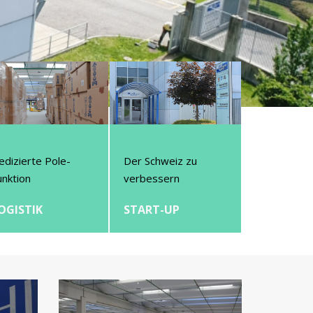
edizierte Pole-
Der Schweiz zu
unktion
verbessern
OGISTIK
START-UP