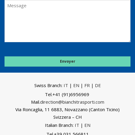
Swiss Branch:
IT
|
EN
|
FR
|
DE
Tel.
+41 (91)6956969
Mail.
direction@bianchitrasporti.com
Via Roncaglia, 11
6883,
Novazzano (Canton Ticino)
Svizzera – CH
Italian Branch:
IT
|
EN
Tel.+39 031 566811